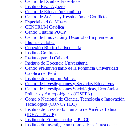
Centro de Estudios Filosóficos
Instituto Riva-Agüero
Centro de Educación Contínua
Centro de Análisis y Resolución de Conflictos
Especialidad de Música
CENTRUM Católica
Centro Cultural PUCP
Centro de Innovación y Desarrollo Emprendedor
Idiomas Católica
Conexión Bíblica Universitaria
Instituto Confucio
Instituto para la Calidad
Instituto de Docencia Universitaria
Centro Preuniversitario de la Pontificia Universidad
Católica del Perú
Instituto de Opinión Pública
Centro de Investigaciones y Servicios Educativos
Centro de Investigaciones Sociológicas, Económica
Políticas y Antropológicas (CISEPA)
Consejo Nacional de Ciencia, Tecnología e Innovación
Tecnológica (CONCYTEC)
Instituto de Desarrollo Humano de América Latina
(IDHAL-PUCP)
Instituto de Etnomusicología PUCP
Instituto de Investigación sobre la Enseñanza de las