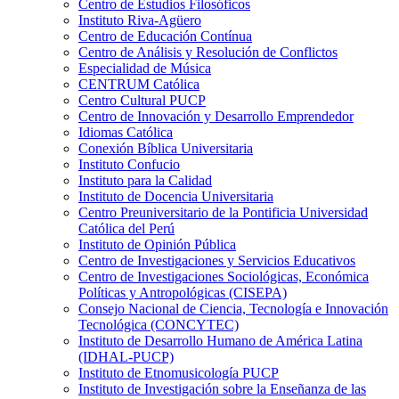
Centro de Estudios Filosóficos
Instituto Riva-Agüero
Centro de Educación Contínua
Centro de Análisis y Resolución de Conflictos
Especialidad de Música
CENTRUM Católica
Centro Cultural PUCP
Centro de Innovación y Desarrollo Emprendedor
Idiomas Católica
Conexión Bíblica Universitaria
Instituto Confucio
Instituto para la Calidad
Instituto de Docencia Universitaria
Centro Preuniversitario de la Pontificia Universidad
Católica del Perú
Instituto de Opinión Pública
Centro de Investigaciones y Servicios Educativos
Centro de Investigaciones Sociológicas, Económica
Políticas y Antropológicas (CISEPA)
Consejo Nacional de Ciencia, Tecnología e Innovación
Tecnológica (CONCYTEC)
Instituto de Desarrollo Humano de América Latina
(IDHAL-PUCP)
Instituto de Etnomusicología PUCP
Instituto de Investigación sobre la Enseñanza de las