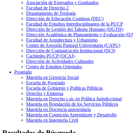
Asociación de Egresados y Graduados
Facultad de Derecho 2
Departamento de Teología
Dirección de Educación Continua (DEC)
Facultad de Estudios Interdisciplinarios de la PUCP
Dirección de Gestión del Talento Humano (DGTH)
Dirección Académica de Planeamiento y Evaluación (D
Facultad de Arquitectura y Urbanismo
Centro de Asesoría Pastoral Universitaria (CAPU)
Dirección de Comunicación Institucional (DCI)
Cachimbo PUCP (OCAI)
Dirección de Actividades Culturales
Centro de Estudios Orientales
Posgrado
Maestría en Gerencia Social
Escuela de Posgrado
Escuela de Gobierno y Políticas Públicas
Derecho y Empresa
Maestría en Derecho c.m. en Política Jurisdiccional
Maestría en Regulación de los Servicios Públicos
Maestría en Docencia universitaria
Maestría en Cognición Aprendizaje y Desarrollo
Maestría en Ingeniería Civil
Resultados de Búsqueda