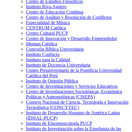
Centro de Estudios Filosóficos
Instituto Riva-Agüero
Centro de Educación Contínua
Centro de Análisis y Resolución de Conflictos
Especialidad de Música
CENTRUM Católica
Centro Cultural PUCP
Centro de Innovación y Desarrollo Emprendedor
Idiomas Católica
Conexión Bíblica Universitaria
Instituto Confucio
Instituto para la Calidad
Instituto de Docencia Universitaria
Centro Preuniversitario de la Pontificia Universidad
Católica del Perú
Instituto de Opinión Pública
Centro de Investigaciones y Servicios Educativos
Centro de Investigaciones Sociológicas, Económica
Políticas y Antropológicas (CISEPA)
Consejo Nacional de Ciencia, Tecnología e Innovación
Tecnológica (CONCYTEC)
Instituto de Desarrollo Humano de América Latina
(IDHAL-PUCP)
Instituto de Etnomusicología PUCP
Instituto de Investigación sobre la Enseñanza de las