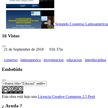
Segundo Congreso Latinoamericano 
16 Vistas
21 de Septiembre de 2018
01h 37m
Segundo Congreso Latinoamericano 
congreso
latinoamerica
investigacion
educacion
interdisciplina
Embebido
Segundo Congreso Latinoamericano 
Esta obra está bajo una
Licencia Creative Commons 2.5 Perú
¿ Ayuda ?