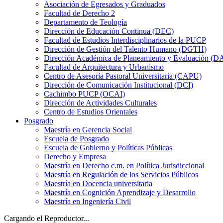
Asociación de Egresados y Graduados
Facultad de Derecho 2
Departamento de Teología
Dirección de Educación Continua (DEC)
Facultad de Estudios Interdisciplinarios de la PUCP
Dirección de Gestión del Talento Humano (DGTH)
Dirección Académica de Planeamiento y Evaluación (D
Facultad de Arquitectura y Urbanismo
Centro de Asesoría Pastoral Universitaria (CAPU)
Dirección de Comunicación Institucional (DCI)
Cachimbo PUCP (OCAI)
Dirección de Actividades Culturales
Centro de Estudios Orientales
Posgrado
Maestría en Gerencia Social
Escuela de Posgrado
Escuela de Gobierno y Políticas Públicas
Derecho y Empresa
Maestría en Derecho c.m. en Política Jurisdiccional
Maestría en Regulación de los Servicios Públicos
Maestría en Docencia universitaria
Maestría en Cognición Aprendizaje y Desarrollo
Maestría en Ingeniería Civil
Cargando el Reproductor...