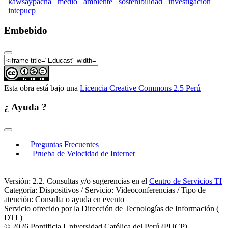
kawsaypacha
medio
ambiente
sostenibilidad
investigacion
Kawsaypacha 2017: Por un medio ambiente
intepucp
sostenible (Parte 08)
Embebido
Kawsaypacha 2017: Por un medio ambiente
sostenible (Parte 09)
Kawsaypacha 2017: Por un medio ambiente
sostenible (Parte 10)
Kawsaypacha 2017: Por un medio ambiente
Esta obra está bajo una
Licencia Creative Commons 2.5 Perú
sostenible (Parte 11)
Kawsaypacha 2017: Por un medio ambiente
¿ Ayuda ?
sostenible (Parte 12)
Kawsaypacha 2017: Por un medio ambiente
sostenible (Parte 13)
Preguntas Frecuentes
Kawsaypacha 2017: Por un medio ambiente
Prueba de Velocidad de Internet
sostenible (Parte 14)
Kawsaypacha 2017: Por un medio ambiente
Versión: 2.2. Consultas y/o sugerencias en el
Centro de Servicios TI
sostenible (Parte 15)
Categoría: Dispositivos / Servicio: Videoconferencias / Tipo de
atención: Consulta o ayuda en evento
Kawsaypacha 2017: Por un medio ambiente
Servicio ofrecido por la Dirección de Tecnologías de Información (
sostenible (Parte 16)
DTI )
Kawsaypacha 2017: Por un medio ambiente
© 2026 Pontificia Universidad Católica del Perú (PUCP)