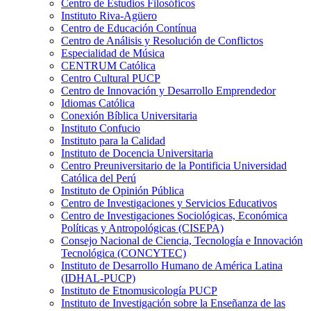
Centro de Estudios Filosóficos
Instituto Riva-Agüero
Centro de Educación Contínua
Centro de Análisis y Resolución de Conflictos
Especialidad de Música
CENTRUM Católica
Centro Cultural PUCP
Centro de Innovación y Desarrollo Emprendedor
Idiomas Católica
Conexión Bíblica Universitaria
Instituto Confucio
Instituto para la Calidad
Instituto de Docencia Universitaria
Centro Preuniversitario de la Pontificia Universidad
Católica del Perú
Instituto de Opinión Pública
Centro de Investigaciones y Servicios Educativos
Centro de Investigaciones Sociológicas, Económica
Políticas y Antropológicas (CISEPA)
Consejo Nacional de Ciencia, Tecnología e Innovación
Tecnológica (CONCYTEC)
Instituto de Desarrollo Humano de América Latina
(IDHAL-PUCP)
Instituto de Etnomusicología PUCP
Instituto de Investigación sobre la Enseñanza de las