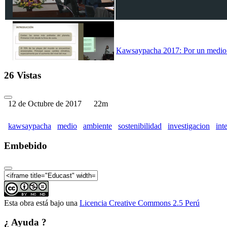
Kawsaypacha 2017: Por un medio a
26 Vistas
12 de Octubre de 2017
22m
Kawsaypacha 2017: Por un medio a
kawsaypacha
medio
ambiente
sostenibilidad
investigacion
int
Embebido
Kawsaypacha 2017: Por un medio a
Esta obra está bajo una
Licencia Creative Commons 2.5 Perú
¿ Ayuda ?