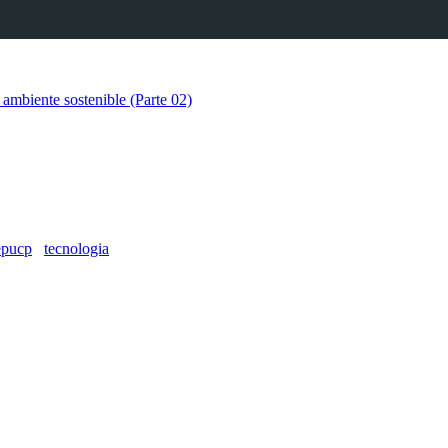
mbiente sostenible (Parte 02)
mbiente sostenible (Parte 03)
epucp
tecnologia
mbiente sostenible (Parte 04)