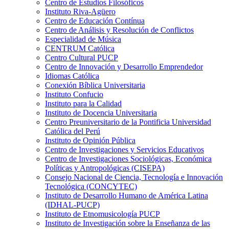
Centro de Estudios Filosóficos
Instituto Riva-Agüero
Centro de Educación Contínua
Centro de Análisis y Resolución de Conflictos
Especialidad de Música
CENTRUM Católica
Centro Cultural PUCP
Centro de Innovación y Desarrollo Emprendedor
Idiomas Católica
Conexión Bíblica Universitaria
Instituto Confucio
Instituto para la Calidad
Instituto de Docencia Universitaria
Centro Preuniversitario de la Pontificia Universidad
Católica del Perú
Instituto de Opinión Pública
Centro de Investigaciones y Servicios Educativos
Centro de Investigaciones Sociológicas, Económica
Políticas y Antropológicas (CISEPA)
Consejo Nacional de Ciencia, Tecnología e Innovación
Tecnológica (CONCYTEC)
Instituto de Desarrollo Humano de América Latina
(IDHAL-PUCP)
Instituto de Etnomusicología PUCP
Instituto de Investigación sobre la Enseñanza de las