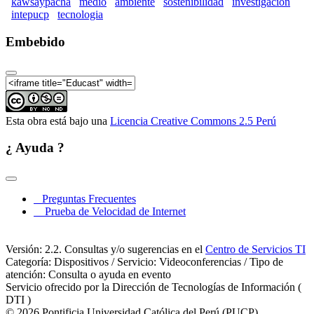
kawsaypacha
medio
ambiente
sostenibilidad
investigacion
Kawsaypacha 2017: Por un medio ambiente
intepucp
tecnologia
sostenible (Parte 08)
Embebido
Kawsaypacha 2017: Por un medio ambiente
sostenible (Parte 09)
Kawsaypacha 2017: Por un medio ambiente
sostenible (Parte 10)
Kawsaypacha 2017: Por un medio ambiente
Esta obra está bajo una
Licencia Creative Commons 2.5 Perú
sostenible (Parte 11)
Kawsaypacha 2017: Por un medio ambiente
¿ Ayuda ?
sostenible (Parte 12)
Kawsaypacha 2017: Por un medio ambiente
sostenible (Parte 13)
Preguntas Frecuentes
Kawsaypacha 2017: Por un medio ambiente
Prueba de Velocidad de Internet
sostenible (Parte 14)
Kawsaypacha 2017: Por un medio ambiente
Versión: 2.2. Consultas y/o sugerencias en el
Centro de Servicios TI
sostenible (Parte 15)
Categoría: Dispositivos / Servicio: Videoconferencias / Tipo de
atención: Consulta o ayuda en evento
Kawsaypacha 2017: Por un medio ambiente
Servicio ofrecido por la Dirección de Tecnologías de Información (
sostenible (Parte 16)
DTI )
Kawsaypacha 2017: Por un medio ambiente
© 2026 Pontificia Universidad Católica del Perú (PUCP)