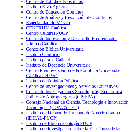
Centro de Estudios Filosóficos
Instituto Riva-Agüero
Centro de Educación Contínua
Centro de Análisis y Resolución de Conflictos
Especialidad de Música
CENTRUM Católica
Centro Cultural PUCP
Centro de Innovación y Desarrollo Emprendedor
Idiomas Católica
Conexión Bíblica Universitaria
Instituto Confucio
Instituto para la Calidad
Instituto de Docencia Universitaria
Centro Preuniversitario de la Pontificia Universidad
Católica del Perú
Instituto de Opinión Pública
Centro de Investigaciones y Servicios Educativos
Centro de Investigaciones Sociológicas, Económica
Políticas y Antropológicas (CISEPA)
Consejo Nacional de Ciencia, Tecnología e Innovación
Tecnológica (CONCYTEC)
Instituto de Desarrollo Humano de América Latina
(IDHAL-PUCP)
Instituto de Etnomusicología PUCP
Instituto de Investigación sobre la Enseñanza de las