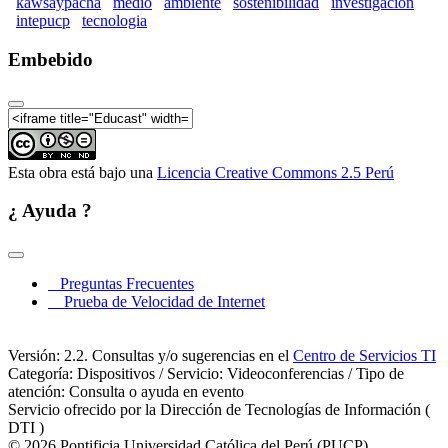
kawsaypacha
medio
ambiente
sostenibilidad
investigacion
Kawsaypacha 2017: Por un medio ambiente
intepucp
tecnologia
sostenible (Parte 08)
Embebido
Kawsaypacha 2017: Por un medio ambiente
sostenible (Parte 09)
Kawsaypacha 2017: Por un medio ambiente
sostenible (Parte 10)
Kawsaypacha 2017: Por un medio ambiente
Esta obra está bajo una
Licencia Creative Commons 2.5 Perú
sostenible (Parte 11)
Kawsaypacha 2017: Por un medio ambiente
¿ Ayuda ?
sostenible (Parte 12)
Kawsaypacha 2017: Por un medio ambiente
sostenible (Parte 13)
Preguntas Frecuentes
Kawsaypacha 2017: Por un medio ambiente
Prueba de Velocidad de Internet
sostenible (Parte 14)
Kawsaypacha 2017: Por un medio ambiente
Versión: 2.2. Consultas y/o sugerencias en el
Centro de Servicios TI
sostenible (Parte 15)
Categoría: Dispositivos / Servicio: Videoconferencias / Tipo de
atención: Consulta o ayuda en evento
Kawsaypacha 2017: Por un medio ambiente
Servicio ofrecido por la Dirección de Tecnologías de Información (
sostenible (Parte 16)
DTI )
Kawsaypacha 2017: Por un medio ambiente
© 2026 Pontificia Universidad Católica del Perú (PUCP)