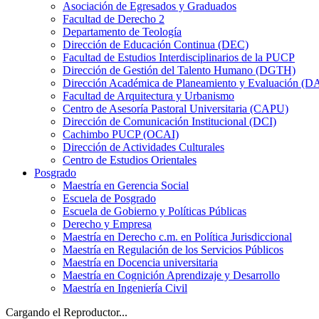
Asociación de Egresados y Graduados
Facultad de Derecho 2
Departamento de Teología
Dirección de Educación Continua (DEC)
Facultad de Estudios Interdisciplinarios de la PUCP
Dirección de Gestión del Talento Humano (DGTH)
Dirección Académica de Planeamiento y Evaluación (D
Facultad de Arquitectura y Urbanismo
Centro de Asesoría Pastoral Universitaria (CAPU)
Dirección de Comunicación Institucional (DCI)
Cachimbo PUCP (OCAI)
Dirección de Actividades Culturales
Centro de Estudios Orientales
Posgrado
Maestría en Gerencia Social
Escuela de Posgrado
Escuela de Gobierno y Políticas Públicas
Derecho y Empresa
Maestría en Derecho c.m. en Política Jurisdiccional
Maestría en Regulación de los Servicios Públicos
Maestría en Docencia universitaria
Maestría en Cognición Aprendizaje y Desarrollo
Maestría en Ingeniería Civil
Cargando el Reproductor...