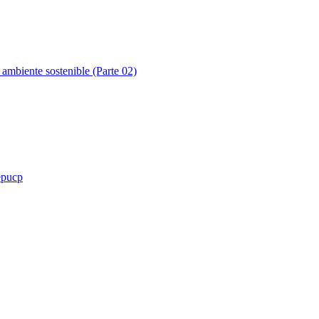
mbiente sostenible (Parte 02)
mbiente sostenible (Parte 03)
epucp
mbiente sostenible (Parte 04)