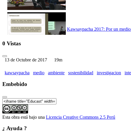
Kawsaypacha 2017: Por un medio a
0 Vistas
13 de Octubre de 2017
19m
Kawsaypacha 2017: Por un medio a
kawsaypacha
medio
ambiente
sostenibilidad
investigacion
int
Embebido
Kawsaypacha 2017: Por un medio a
Esta obra está bajo una
Licencia Creative Commons 2.5 Perú
¿ Ayuda ?