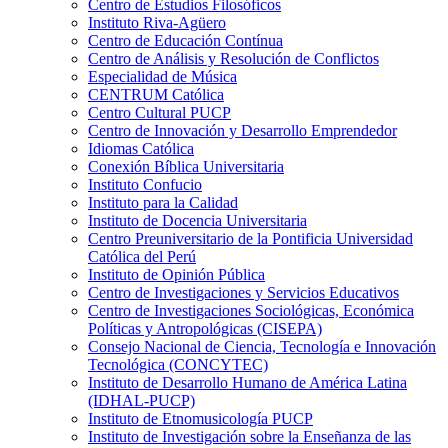
Centro de Estudios Filosóficos
Instituto Riva-Agüero
Centro de Educación Contínua
Centro de Análisis y Resolución de Conflictos
Especialidad de Música
CENTRUM Católica
Centro Cultural PUCP
Centro de Innovación y Desarrollo Emprendedor
Idiomas Católica
Conexión Bíblica Universitaria
Instituto Confucio
Instituto para la Calidad
Instituto de Docencia Universitaria
Centro Preuniversitario de la Pontificia Universidad
Católica del Perú
Instituto de Opinión Pública
Centro de Investigaciones y Servicios Educativos
Centro de Investigaciones Sociológicas, Económica
Políticas y Antropológicas (CISEPA)
Consejo Nacional de Ciencia, Tecnología e Innovación
Tecnológica (CONCYTEC)
Instituto de Desarrollo Humano de América Latina
(IDHAL-PUCP)
Instituto de Etnomusicología PUCP
Instituto de Investigación sobre la Enseñanza de las