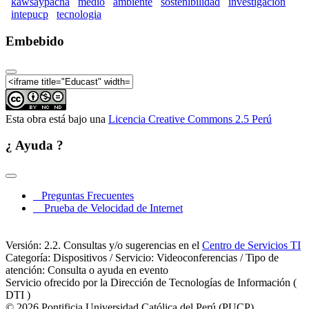
kawsaypacha
medio
ambiente
sostenibilidad
investigacion
Kawsaypacha 2017: Por un medio ambiente
intepucp
tecnologia
sostenible (Parte 08)
Embebido
Kawsaypacha 2017: Por un medio ambiente
sostenible (Parte 09)
Kawsaypacha 2017: Por un medio ambiente
sostenible (Parte 10)
Kawsaypacha 2017: Por un medio ambiente
Esta obra está bajo una
Licencia Creative Commons 2.5 Perú
sostenible (Parte 11)
Kawsaypacha 2017: Por un medio ambiente
¿ Ayuda ?
sostenible (Parte 12)
Kawsaypacha 2017: Por un medio ambiente
sostenible (Parte 13)
Preguntas Frecuentes
Kawsaypacha 2017: Por un medio ambiente
Prueba de Velocidad de Internet
sostenible (Parte 14)
Kawsaypacha 2017: Por un medio ambiente
Versión: 2.2. Consultas y/o sugerencias en el
Centro de Servicios TI
sostenible (Parte 15)
Categoría: Dispositivos / Servicio: Videoconferencias / Tipo de
atención: Consulta o ayuda en evento
Kawsaypacha 2017: Por un medio ambiente
Servicio ofrecido por la Dirección de Tecnologías de Información (
sostenible (Parte 16)
DTI )
Kawsaypacha 2017: Por un medio ambiente
© 2026 Pontificia Universidad Católica del Perú (PUCP)