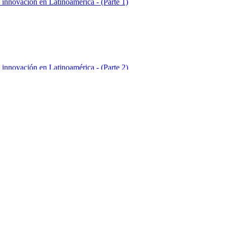
 innovación en Latinoamérica - (Parte 1)
 innovación en Latinoamérica - (Parte 2)
 innovación en Latinoamérica - (Parte 3)
 innovación en Latinoamérica - (Parte 4)