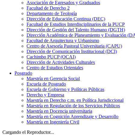
Asociación de Egresados y Graduados
Facultad de Derecho 2
Departamento de Teología
Dirección de Educación Continua (DEC)
Facultad de Estudios Interdisciplinarios de la PUCP
Dirección de Gestión del Talento Humano (DGTH)
Dirección Académica de Planeamiento y Evaluación (D
Facultad de Arquitectura y Urbanismo
Centro de Asesoría Pastoral Universitaria (CAPU)
Dirección de Comunicación Institucional (DCI)
Cachimbo PUCP (OCAI)
Dirección de Actividades Culturales
Centro de Estudios Orientales
Posgrado
Maestría en Gerencia Social
Escuela de Posgrado
Escuela de Gobierno y Políticas Públicas
Derecho y Empresa
Maestría en Derecho c.m. en Política Jurisdiccional
Maestría en Regulación de los Servicios Públicos
Maestría en Docencia universitaria
Maestría en Cognición Aprendizaje y Desarrollo
Maestría en Ingeniería Civil
Cargando el Reproductor...