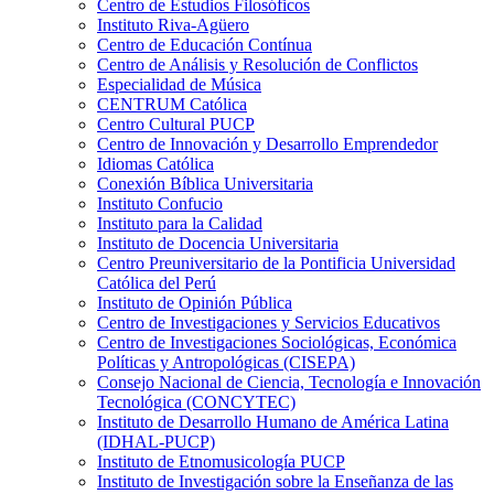
Centro de Estudios Filosóficos
Instituto Riva-Agüero
Centro de Educación Contínua
Centro de Análisis y Resolución de Conflictos
Especialidad de Música
CENTRUM Católica
Centro Cultural PUCP
Centro de Innovación y Desarrollo Emprendedor
Idiomas Católica
Conexión Bíblica Universitaria
Instituto Confucio
Instituto para la Calidad
Instituto de Docencia Universitaria
Centro Preuniversitario de la Pontificia Universidad
Católica del Perú
Instituto de Opinión Pública
Centro de Investigaciones y Servicios Educativos
Centro de Investigaciones Sociológicas, Económica
Políticas y Antropológicas (CISEPA)
Consejo Nacional de Ciencia, Tecnología e Innovación
Tecnológica (CONCYTEC)
Instituto de Desarrollo Humano de América Latina
(IDHAL-PUCP)
Instituto de Etnomusicología PUCP
Instituto de Investigación sobre la Enseñanza de las