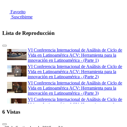
Favorito
Suscribirme
Lista de Reproducción
VI Conferencia Internacional de Análisis de Ciclo de
Vida en Latinoamérica ACV: Herramienta para la
innovación en Latinoamérica - (Parte 1)
VI Conferencia Internacional de Análisis de Ciclo de
Vida en Latinoamérica ACV: Herramienta para la
innovación en Latinoamérica - (Parte 2)
VI Conferencia Internacional de Análisis de Ciclo de
Vida en Latinoamérica ACV: Herramienta para la
innovación en Latinoamérica - (Parte 3)
VI Conferencia Internacional de Análisis de Ciclo de
Vida en Latinoamérica ACV: Herramienta para la
innovación en Latinoamérica - (Parte 4)
6 Vistas
VI Conferencia Internacional de Análisis de Ciclo de
Vida en Latinoamérica ACV: Herramienta para la
innovación en Latinoamérica - (Parte 5)