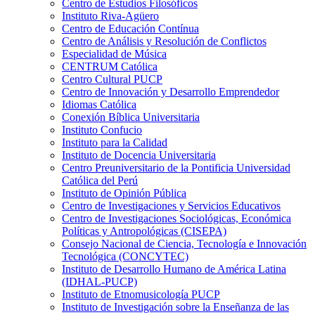
Centro de Estudios Filosóficos
Instituto Riva-Agüero
Centro de Educación Contínua
Centro de Análisis y Resolución de Conflictos
Especialidad de Música
CENTRUM Católica
Centro Cultural PUCP
Centro de Innovación y Desarrollo Emprendedor
Idiomas Católica
Conexión Bíblica Universitaria
Instituto Confucio
Instituto para la Calidad
Instituto de Docencia Universitaria
Centro Preuniversitario de la Pontificia Universidad
Católica del Perú
Instituto de Opinión Pública
Centro de Investigaciones y Servicios Educativos
Centro de Investigaciones Sociológicas, Económica
Políticas y Antropológicas (CISEPA)
Consejo Nacional de Ciencia, Tecnología e Innovación
Tecnológica (CONCYTEC)
Instituto de Desarrollo Humano de América Latina
(IDHAL-PUCP)
Instituto de Etnomusicología PUCP
Instituto de Investigación sobre la Enseñanza de las