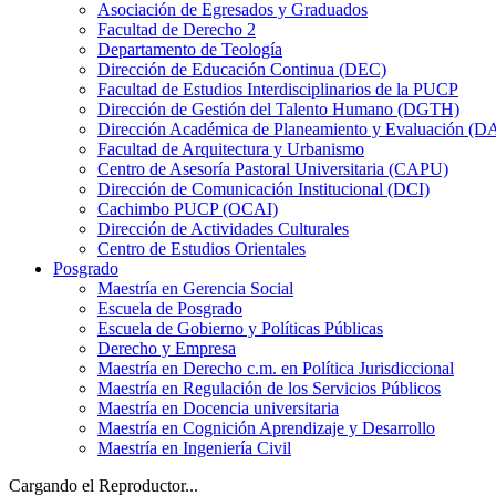
Asociación de Egresados y Graduados
Facultad de Derecho 2
Departamento de Teología
Dirección de Educación Continua (DEC)
Facultad de Estudios Interdisciplinarios de la PUCP
Dirección de Gestión del Talento Humano (DGTH)
Dirección Académica de Planeamiento y Evaluación (D
Facultad de Arquitectura y Urbanismo
Centro de Asesoría Pastoral Universitaria (CAPU)
Dirección de Comunicación Institucional (DCI)
Cachimbo PUCP (OCAI)
Dirección de Actividades Culturales
Centro de Estudios Orientales
Posgrado
Maestría en Gerencia Social
Escuela de Posgrado
Escuela de Gobierno y Políticas Públicas
Derecho y Empresa
Maestría en Derecho c.m. en Política Jurisdiccional
Maestría en Regulación de los Servicios Públicos
Maestría en Docencia universitaria
Maestría en Cognición Aprendizaje y Desarrollo
Maestría en Ingeniería Civil
Cargando el Reproductor...