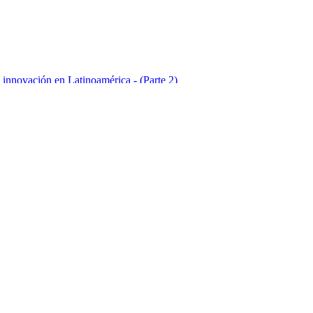
 innovación en Latinoamérica - (Parte 2)
 innovación en Latinoamérica - (Parte 3)
 innovación en Latinoamérica - (Parte 4)