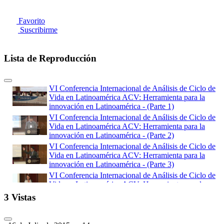
Favorito
Suscribirme
Lista de Reproducción
VI Conferencia Internacional de Análisis de Ciclo de
Vida en Latinoamérica ACV: Herramienta para la
innovación en Latinoamérica - (Parte 1)
VI Conferencia Internacional de Análisis de Ciclo de
Vida en Latinoamérica ACV: Herramienta para la
innovación en Latinoamérica - (Parte 2)
VI Conferencia Internacional de Análisis de Ciclo de
Vida en Latinoamérica ACV: Herramienta para la
innovación en Latinoamérica - (Parte 3)
VI Conferencia Internacional de Análisis de Ciclo de
Vida en Latinoamérica ACV: Herramienta para la
innovación en Latinoamérica - (Parte 4)
3 Vistas
VI Conferencia Internacional de Análisis de Ciclo de
Vida en Latinoamérica ACV: Herramienta para la
innovación en Latinoamérica - (Parte 5)