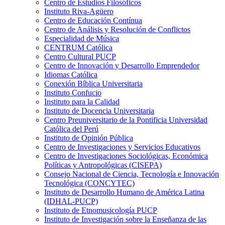
Centro de Estudios Filosóficos
Instituto Riva-Agüero
Centro de Educación Contínua
Centro de Análisis y Resolución de Conflictos
Especialidad de Música
CENTRUM Católica
Centro Cultural PUCP
Centro de Innovación y Desarrollo Emprendedor
Idiomas Católica
Conexión Bíblica Universitaria
Instituto Confucio
Instituto para la Calidad
Instituto de Docencia Universitaria
Centro Preuniversitario de la Pontificia Universidad
Católica del Perú
Instituto de Opinión Pública
Centro de Investigaciones y Servicios Educativos
Centro de Investigaciones Sociológicas, Económica
Políticas y Antropológicas (CISEPA)
Consejo Nacional de Ciencia, Tecnología e Innovación
Tecnológica (CONCYTEC)
Instituto de Desarrollo Humano de América Latina
(IDHAL-PUCP)
Instituto de Etnomusicología PUCP
Instituto de Investigación sobre la Enseñanza de las