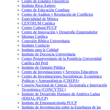
Centro de Estudios Filosóficos
Instituto Riva-Agüero
Centro de Educación Contínua
Centro de Análisis y Resolución de Conflictos
Especialidad de Música
CENTRUM Católica
Centro Cultural PUCP
Centro de Innovación y Desarrollo Emprendedor
Idiomas Católica
Conexión Bíblica Universitaria
Instituto Confucio
Instituto para la Calidad
Instituto de Docencia Universitaria
Centro Preuniversitario de la Pontificia Universidad
Católica del Perú
Instituto de Opinión Pública
Centro de Investigaciones y Servicios Educativos
Centro de Investigaciones Sociológicas, Económica
Políticas y Antropológicas (CISEPA)
Consejo Nacional de Ciencia, Tecnología e Innovación
Tecnológica (CONCYTEC)
Instituto de Desarrollo Humano de América Latina
(IDHAL-PUCP)
Instituto de Etnomusicología PUCP
Instituto de Investigación sobre la Enseñanza de las