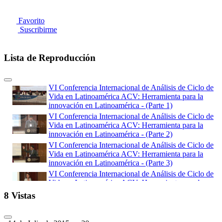
Favorito
Suscribirme
Lista de Reproducción
VI Conferencia Internacional de Análisis de Ciclo de
Vida en Latinoamérica ACV: Herramienta para la
innovación en Latinoamérica - (Parte 1)
VI Conferencia Internacional de Análisis de Ciclo de
Vida en Latinoamérica ACV: Herramienta para la
innovación en Latinoamérica - (Parte 2)
VI Conferencia Internacional de Análisis de Ciclo de
Vida en Latinoamérica ACV: Herramienta para la
innovación en Latinoamérica - (Parte 3)
VI Conferencia Internacional de Análisis de Ciclo de
Vida en Latinoamérica ACV: Herramienta para la
innovación en Latinoamérica - (Parte 4)
8 Vistas
VI Conferencia Internacional de Análisis de Ciclo de
Vida en Latinoamérica ACV: Herramienta para la
innovación en Latinoamérica - (Parte 5)