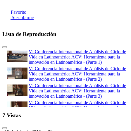
Favorito
Suscribirme
Lista de Reproducción
VI Conferencia Internacional de Análisis de Ciclo de
Vida en Latinoamérica ACV: Herramienta para la
innovación en Latinoamérica - (Parte 1)
VI Conferencia Internacional de Análisis de Ciclo de
Vida en Latinoamérica ACV: Herramienta para la
innovación en Latinoamérica - (Parte 2)
VI Conferencia Internacional de Análisis de Ciclo de
Vida en Latinoamérica ACV: Herramienta para la
innovación en Latinoamérica - (Parte 3)
VI Conferencia Internacional de Análisis de Ciclo de
Vida en Latinoamérica ACV: Herramienta para la
innovación en Latinoamérica - (Parte 4)
7 Vistas
VI Conferencia Internacional de Análisis de Ciclo de
Vida en Latinoamérica ACV: Herramienta para la
innovación en Latinoamérica - (Parte 5)