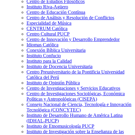
Centro de Estudios Filosóficos
Instituto Riva-Agüero
Centro de Educación Contínua
Centro de Análisis y Resolución de Conflictos
Especialidad de Música
CENTRUM Católica
Centro Cultural PUCP
Centro de Innovación y Desarrollo Emprendedor
Idiomas Católica
Conexión Bíblica Universitaria
Instituto Confucio
Instituto para la Calidad
Instituto de Docencia Universitaria
Centro Preuniversitario de la Pontificia Universidad
Católica del Perú
Instituto de Opinión Pública
Centro de Investigaciones y Servicios Educativos
Centro de Investigaciones Sociológicas, Económica
Políticas y Antropológicas (CISEPA)
Consejo Nacional de Ciencia, Tecnología e Innovación
Tecnológica (CONCYTEC)
Instituto de Desarrollo Humano de América Latina
(IDHAL-PUCP)
Instituto de Etnomusicología PUCP
Instituto de Investigación sobre la Enseñanza de las