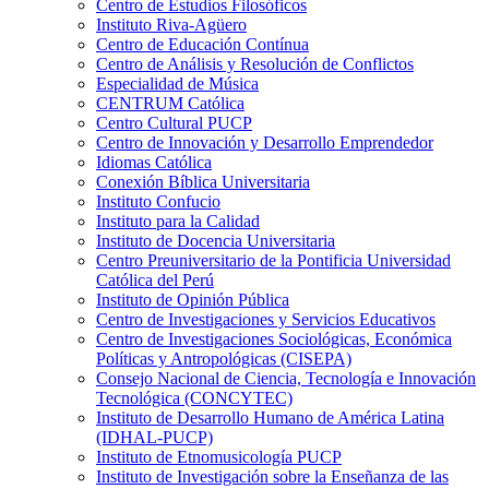
Centro de Estudios Filosóficos
Instituto Riva-Agüero
Centro de Educación Contínua
Centro de Análisis y Resolución de Conflictos
Especialidad de Música
CENTRUM Católica
Centro Cultural PUCP
Centro de Innovación y Desarrollo Emprendedor
Idiomas Católica
Conexión Bíblica Universitaria
Instituto Confucio
Instituto para la Calidad
Instituto de Docencia Universitaria
Centro Preuniversitario de la Pontificia Universidad
Católica del Perú
Instituto de Opinión Pública
Centro de Investigaciones y Servicios Educativos
Centro de Investigaciones Sociológicas, Económica
Políticas y Antropológicas (CISEPA)
Consejo Nacional de Ciencia, Tecnología e Innovación
Tecnológica (CONCYTEC)
Instituto de Desarrollo Humano de América Latina
(IDHAL-PUCP)
Instituto de Etnomusicología PUCP
Instituto de Investigación sobre la Enseñanza de las