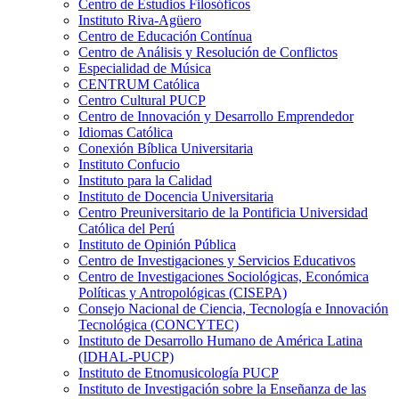
Centro de Estudios Filosóficos
Instituto Riva-Agüero
Centro de Educación Contínua
Centro de Análisis y Resolución de Conflictos
Especialidad de Música
CENTRUM Católica
Centro Cultural PUCP
Centro de Innovación y Desarrollo Emprendedor
Idiomas Católica
Conexión Bíblica Universitaria
Instituto Confucio
Instituto para la Calidad
Instituto de Docencia Universitaria
Centro Preuniversitario de la Pontificia Universidad
Católica del Perú
Instituto de Opinión Pública
Centro de Investigaciones y Servicios Educativos
Centro de Investigaciones Sociológicas, Económica
Políticas y Antropológicas (CISEPA)
Consejo Nacional de Ciencia, Tecnología e Innovación
Tecnológica (CONCYTEC)
Instituto de Desarrollo Humano de América Latina
(IDHAL-PUCP)
Instituto de Etnomusicología PUCP
Instituto de Investigación sobre la Enseñanza de las