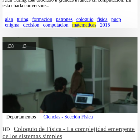
esta charla conversare...
alan
turing
formacion
patrones
coloquio
fisica
pucp
enigma
decision
computacion
matematicas
2015
138
13
Departamentos
Ciencias - Sección Física
Coloquio de Física - La complejidad emergente
HD
de los sistemas simples