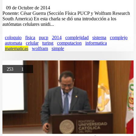
09 de Octubre de 2014
Ponente: César Guerra (Sección Física PUCP y Wolfram Research
South America) En esta charla se dió una introducción a los
autómatas celulares unidi...
coloquio
fisica
pucp
2014
complejidad
sistema
complejo
automata
celular
turing
computacion
informatica
matematicas
wolfram
simple
253
1