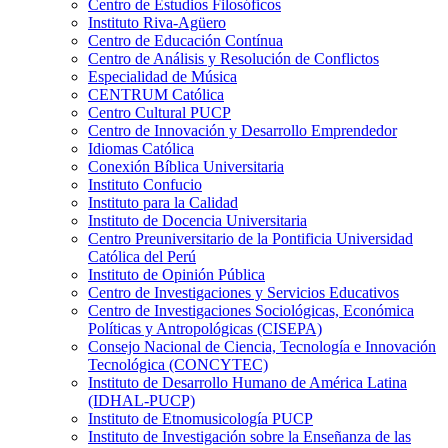
Centro de Estudios Filosóficos
Instituto Riva-Agüero
Centro de Educación Contínua
Centro de Análisis y Resolución de Conflictos
Especialidad de Música
CENTRUM Católica
Centro Cultural PUCP
Centro de Innovación y Desarrollo Emprendedor
Idiomas Católica
Conexión Bíblica Universitaria
Instituto Confucio
Instituto para la Calidad
Instituto de Docencia Universitaria
Centro Preuniversitario de la Pontificia Universidad
Católica del Perú
Instituto de Opinión Pública
Centro de Investigaciones y Servicios Educativos
Centro de Investigaciones Sociológicas, Económica
Políticas y Antropológicas (CISEPA)
Consejo Nacional de Ciencia, Tecnología e Innovación
Tecnológica (CONCYTEC)
Instituto de Desarrollo Humano de América Latina
(IDHAL-PUCP)
Instituto de Etnomusicología PUCP
Instituto de Investigación sobre la Enseñanza de las