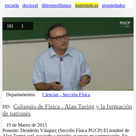
escuela
doctoral
difeomorfismos
matematicas
propiedades
181
1
Departamentos
Ciencias - Sección Física
Coloquio de Física - Alan Turing y la formación
HD
de patrones
19 de Marzo de 2015
Ponente: Desiderio Vásquez (Sección Física PUCP) El nombre de
Alan Turing está asociado a grandes avances en computación. En