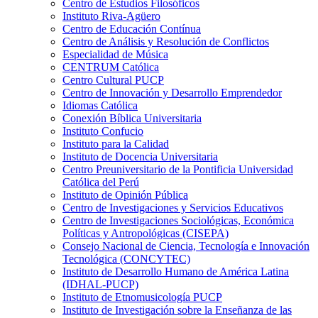
Centro de Estudios Filosóficos
Instituto Riva-Agüero
Centro de Educación Contínua
Centro de Análisis y Resolución de Conflictos
Especialidad de Música
CENTRUM Católica
Centro Cultural PUCP
Centro de Innovación y Desarrollo Emprendedor
Idiomas Católica
Conexión Bíblica Universitaria
Instituto Confucio
Instituto para la Calidad
Instituto de Docencia Universitaria
Centro Preuniversitario de la Pontificia Universidad
Católica del Perú
Instituto de Opinión Pública
Centro de Investigaciones y Servicios Educativos
Centro de Investigaciones Sociológicas, Económica
Políticas y Antropológicas (CISEPA)
Consejo Nacional de Ciencia, Tecnología e Innovación
Tecnológica (CONCYTEC)
Instituto de Desarrollo Humano de América Latina
(IDHAL-PUCP)
Instituto de Etnomusicología PUCP
Instituto de Investigación sobre la Enseñanza de las