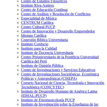
Centro de Estudios Filosóficos
Instituto Riva-Agüero
Centro de Educación Contínua
Centro de Análisis y Resolución de Conflictos
Especialidad de Música
CENTRUM Católica
Centro Cultural PUCP
Centro de Innovación y Desarrollo Emprendedor
Idiomas Católica
Conexión Bíblica Universitaria
Instituto Confucio
Instituto para la Calidad
Instituto de Docencia Universitaria
Centro Preuniversitario de la Pontificia Universidad
Católica del Perú
Instituto de Opinión Pública
Centro de Investigaciones y Servicios Educativos
Centro de Investigaciones Sociológicas, Económica
Políticas y Antropológicas (CISEPA)
Consejo Nacional de Ciencia, Tecnología e Innovación
Tecnológica (CONCYTEC)
Instituto de Desarrollo Humano de América Latina
(IDHAL-PUCP)
Instituto de Etnomusicología PUCP
Instituto de Investigación sobre la Enseñanza de las