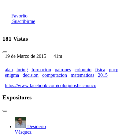
Favorito
Suscribirme
181 Vistas
19 de Marzo de 2015
41m
alan
turing
formacion
patrones
coloquio
fisica
pucp
enigma
decision
computacion
matematicas
2015
https://www.facebook.com/coloquiosfisicapucp
Expositores
Desiderio
Vásquez