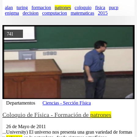
alan
turing
formacion
patrones
coloquio
fisica
pucp
enigma
decision
computacion
matematicas
2015
741
Departamentos
Ciencias - Sección Física
Coloquio de Física - Formación de
patrones
26 de Mayo de 2011
...University) El universo nos presenta una gran variedad de formas