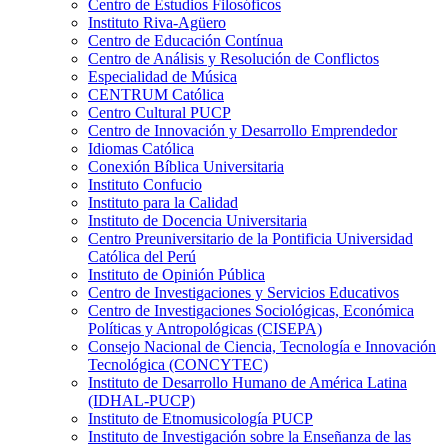
Centro de Estudios Filosóficos
Instituto Riva-Agüero
Centro de Educación Contínua
Centro de Análisis y Resolución de Conflictos
Especialidad de Música
CENTRUM Católica
Centro Cultural PUCP
Centro de Innovación y Desarrollo Emprendedor
Idiomas Católica
Conexión Bíblica Universitaria
Instituto Confucio
Instituto para la Calidad
Instituto de Docencia Universitaria
Centro Preuniversitario de la Pontificia Universidad
Católica del Perú
Instituto de Opinión Pública
Centro de Investigaciones y Servicios Educativos
Centro de Investigaciones Sociológicas, Económica
Políticas y Antropológicas (CISEPA)
Consejo Nacional de Ciencia, Tecnología e Innovación
Tecnológica (CONCYTEC)
Instituto de Desarrollo Humano de América Latina
(IDHAL-PUCP)
Instituto de Etnomusicología PUCP
Instituto de Investigación sobre la Enseñanza de las