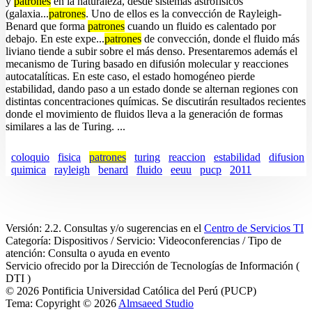
y
patrones
en la naturaleza, desde sistemas astrofísicos
(galaxia...
patrones
. Uno de ellos es la convección de Rayleigh-
Benard que forma
patrones
cuando un fluido es calentado por
debajo. En este expe...
patrones
de convección, donde el fluido más
liviano tiende a subir sobre el más denso. Presentaremos además el
mecanismo de Turing basado en difusión molecular y reacciones
autocatalíticas. En este caso, el estado homogéneo pierde
estabilidad, dando paso a un estado donde se alternan regiones con
distintas concentraciones químicas. Se discutirán resultados recientes
donde el movimiento de fluidos lleva a la generación de formas
similares a las de Turing. ...
coloquio
fisica
patrones
turing
reaccion
estabilidad
difusion
quimica
rayleigh
benard
fluido
eeuu
pucp
2011
Versión: 2.2. Consultas y/o sugerencias en el
Centro de Servicios TI
Categoría: Dispositivos / Servicio: Videoconferencias / Tipo de
atención: Consulta o ayuda en evento
Servicio ofrecido por la Dirección de Tecnologías de Información (
DTI )
© 2026 Pontificia Universidad Católica del Perú (PUCP)
Tema: Copyright © 2026
Almsaeed Studio