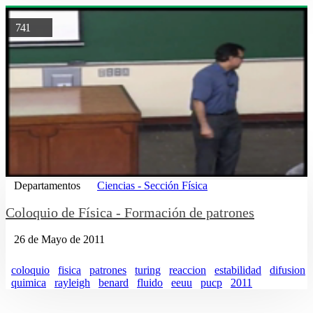
741
Departamentos
Ciencias - Sección Física
Coloquio de Física - Formación de patrones
26 de Mayo de 2011
coloquio
fisica
patrones
turing
reaccion
estabilidad
difusion
quimica
rayleigh
benard
fluido
eeuu
pucp
2011