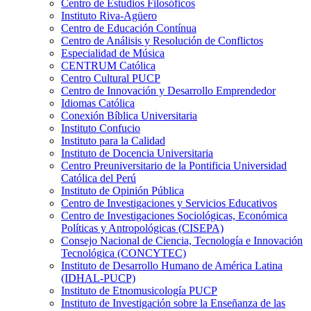
Centro de Estudios Filosóficos
Instituto Riva-Agüero
Centro de Educación Contínua
Centro de Análisis y Resolución de Conflictos
Especialidad de Música
CENTRUM Católica
Centro Cultural PUCP
Centro de Innovación y Desarrollo Emprendedor
Idiomas Católica
Conexión Bíblica Universitaria
Instituto Confucio
Instituto para la Calidad
Instituto de Docencia Universitaria
Centro Preuniversitario de la Pontificia Universidad
Católica del Perú
Instituto de Opinión Pública
Centro de Investigaciones y Servicios Educativos
Centro de Investigaciones Sociológicas, Económica
Políticas y Antropológicas (CISEPA)
Consejo Nacional de Ciencia, Tecnología e Innovación
Tecnológica (CONCYTEC)
Instituto de Desarrollo Humano de América Latina
(IDHAL-PUCP)
Instituto de Etnomusicología PUCP
Instituto de Investigación sobre la Enseñanza de las