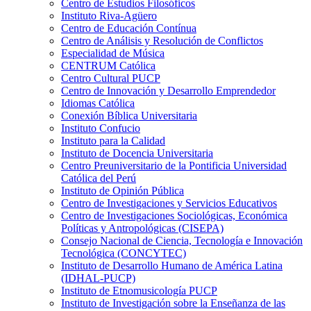
Centro de Estudios Filosóficos
Instituto Riva-Agüero
Centro de Educación Contínua
Centro de Análisis y Resolución de Conflictos
Especialidad de Música
CENTRUM Católica
Centro Cultural PUCP
Centro de Innovación y Desarrollo Emprendedor
Idiomas Católica
Conexión Bíblica Universitaria
Instituto Confucio
Instituto para la Calidad
Instituto de Docencia Universitaria
Centro Preuniversitario de la Pontificia Universidad
Católica del Perú
Instituto de Opinión Pública
Centro de Investigaciones y Servicios Educativos
Centro de Investigaciones Sociológicas, Económica
Políticas y Antropológicas (CISEPA)
Consejo Nacional de Ciencia, Tecnología e Innovación
Tecnológica (CONCYTEC)
Instituto de Desarrollo Humano de América Latina
(IDHAL-PUCP)
Instituto de Etnomusicología PUCP
Instituto de Investigación sobre la Enseñanza de las