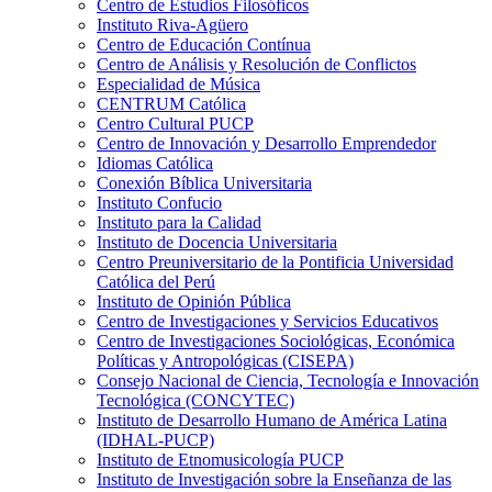
Centro de Estudios Filosóficos
Instituto Riva-Agüero
Centro de Educación Contínua
Centro de Análisis y Resolución de Conflictos
Especialidad de Música
CENTRUM Católica
Centro Cultural PUCP
Centro de Innovación y Desarrollo Emprendedor
Idiomas Católica
Conexión Bíblica Universitaria
Instituto Confucio
Instituto para la Calidad
Instituto de Docencia Universitaria
Centro Preuniversitario de la Pontificia Universidad
Católica del Perú
Instituto de Opinión Pública
Centro de Investigaciones y Servicios Educativos
Centro de Investigaciones Sociológicas, Económica
Políticas y Antropológicas (CISEPA)
Consejo Nacional de Ciencia, Tecnología e Innovación
Tecnológica (CONCYTEC)
Instituto de Desarrollo Humano de América Latina
(IDHAL-PUCP)
Instituto de Etnomusicología PUCP
Instituto de Investigación sobre la Enseñanza de las