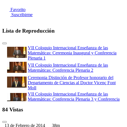
Favorito
Suscribirme
Lista de Reproducción
VII Coloquio Internacional Enseñanza de las
Matemáticas: Ceremonia Inaugural y Conferencia
Plenaria 1
VII Coloquio Internacional Enseñanza de las
Matemáticas: Conferencia Plenaria 2
Ceremonia Distinción de Profesor honorario del
Departamento de Ciencias al Doctor Vicenç Font
Moll
VII Coloquio Internacional Enseñanza de las
Matemáticas: Conferencia Plenaria 3 y Conferencia
Plenaria 4
84 Vistas
VII Coloquio Internacional Enseñanza de las
Matemáticas: Ceremonia de Clausura
13 de Febrero de 2014
38m