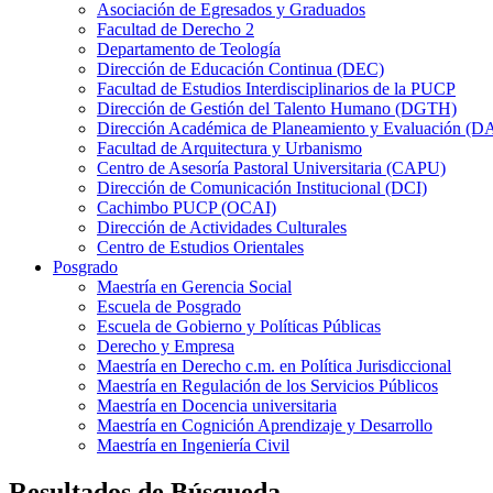
Asociación de Egresados y Graduados
Facultad de Derecho 2
Departamento de Teología
Dirección de Educación Continua (DEC)
Facultad de Estudios Interdisciplinarios de la PUCP
Dirección de Gestión del Talento Humano (DGTH)
Dirección Académica de Planeamiento y Evaluación (D
Facultad de Arquitectura y Urbanismo
Centro de Asesoría Pastoral Universitaria (CAPU)
Dirección de Comunicación Institucional (DCI)
Cachimbo PUCP (OCAI)
Dirección de Actividades Culturales
Centro de Estudios Orientales
Posgrado
Maestría en Gerencia Social
Escuela de Posgrado
Escuela de Gobierno y Políticas Públicas
Derecho y Empresa
Maestría en Derecho c.m. en Política Jurisdiccional
Maestría en Regulación de los Servicios Públicos
Maestría en Docencia universitaria
Maestría en Cognición Aprendizaje y Desarrollo
Maestría en Ingeniería Civil
Resultados de Búsqueda