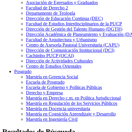
Asociación de Egresados y Graduados
Facultad de Derecho 2
Departamento de Teología
Dirección de Educación Continua (DEC)
Facultad de Estudios Interdisciplinarios de la PUCP
Dirección de Gestión del Talento Humano (DGTH)
Dirección Académica de Planeamiento y Evaluación (D
Facultad de Arquitectura y Urbanismo
Centro de Asesoría Pastoral Universitaria (CAPU)
Dirección de Comunicación Institucional (DCI)
Cachimbo PUCP (OCAI)
Dirección de Actividades Culturales
Centro de Estudios Orientales
Posgrado
Maestría en Gerencia Social
Escuela de Posgrado
Escuela de Gobierno y Políticas Públicas
Derecho y Empresa
Maestría en Derecho c.m. en Política Jurisdiccional
Maestría en Regulación de los Servicios Públicos
Maestría en Docencia universitaria
Maestría en Cognición Aprendizaje y Desarrollo
Maestría en Ingeniería Civil
Resultados de Búsqueda