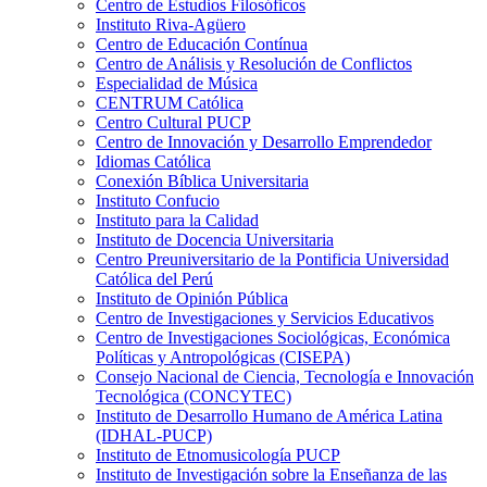
Centro de Estudios Filosóficos
Instituto Riva-Agüero
Centro de Educación Contínua
Centro de Análisis y Resolución de Conflictos
Especialidad de Música
CENTRUM Católica
Centro Cultural PUCP
Centro de Innovación y Desarrollo Emprendedor
Idiomas Católica
Conexión Bíblica Universitaria
Instituto Confucio
Instituto para la Calidad
Instituto de Docencia Universitaria
Centro Preuniversitario de la Pontificia Universidad
Católica del Perú
Instituto de Opinión Pública
Centro de Investigaciones y Servicios Educativos
Centro de Investigaciones Sociológicas, Económica
Políticas y Antropológicas (CISEPA)
Consejo Nacional de Ciencia, Tecnología e Innovación
Tecnológica (CONCYTEC)
Instituto de Desarrollo Humano de América Latina
(IDHAL-PUCP)
Instituto de Etnomusicología PUCP
Instituto de Investigación sobre la Enseñanza de las