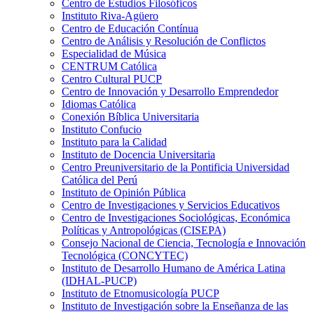
Centro de Estudios Filosóficos
Instituto Riva-Agüero
Centro de Educación Contínua
Centro de Análisis y Resolución de Conflictos
Especialidad de Música
CENTRUM Católica
Centro Cultural PUCP
Centro de Innovación y Desarrollo Emprendedor
Idiomas Católica
Conexión Bíblica Universitaria
Instituto Confucio
Instituto para la Calidad
Instituto de Docencia Universitaria
Centro Preuniversitario de la Pontificia Universidad
Católica del Perú
Instituto de Opinión Pública
Centro de Investigaciones y Servicios Educativos
Centro de Investigaciones Sociológicas, Económica
Políticas y Antropológicas (CISEPA)
Consejo Nacional de Ciencia, Tecnología e Innovación
Tecnológica (CONCYTEC)
Instituto de Desarrollo Humano de América Latina
(IDHAL-PUCP)
Instituto de Etnomusicología PUCP
Instituto de Investigación sobre la Enseñanza de las