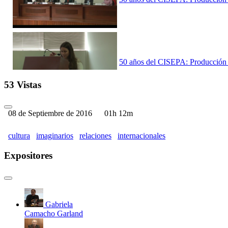
50 años del CISEPA: Producción Ac
53 Vistas
08 de Septiembre de 2016
01h 12m
50 años del CISEPA: Producción A
cultura
imaginarios
relaciones
internacionales
Expositores
Celebración de los 50 años del CI
Gabriela
Camacho Garland