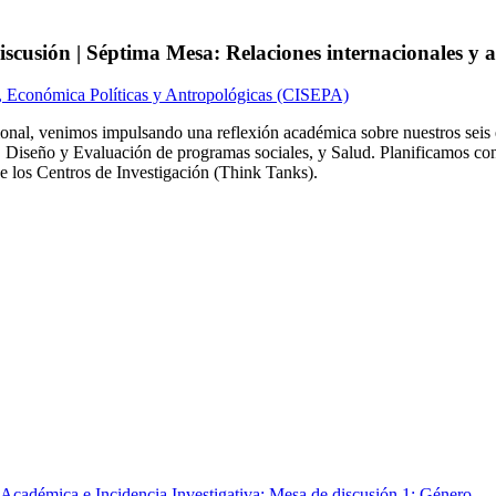
scusión | Séptima Mesa: Relaciones internacionales y a
s, Económica Políticas y Antropológicas (CISEPA)
cional, venimos impulsando una reflexión académica sobre nuestros sei
Diseño y Evaluación de programas sociales, y Salud. Planificamos con
e los Centros de Investigación (Think Tanks).
cadémica e Incidencia Investigativa: Mesa de discusión 1: Género