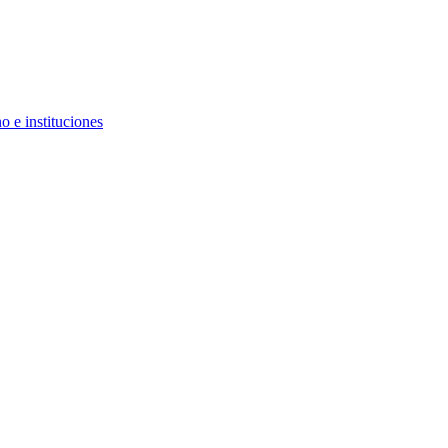
 e instituciones
s sociales
iversal en América Latina - Parte 1