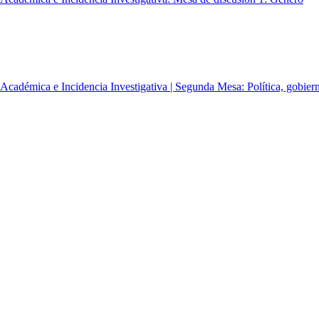
adémica e Incidencia Investigativa | Segunda Mesa: Política, gobierno
cadémica e Incidencia Investigativa | Tercera Mesa: Procesos y actore
SEPA | Primera Mesa Magistral: La construcción de la política social un