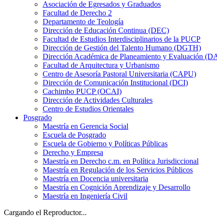
Asociación de Egresados y Graduados
Facultad de Derecho 2
Departamento de Teología
Dirección de Educación Continua (DEC)
Facultad de Estudios Interdisciplinarios de la PUCP
Dirección de Gestión del Talento Humano (DGTH)
Dirección Académica de Planeamiento y Evaluación (D
Facultad de Arquitectura y Urbanismo
Centro de Asesoría Pastoral Universitaria (CAPU)
Dirección de Comunicación Institucional (DCI)
Cachimbo PUCP (OCAI)
Dirección de Actividades Culturales
Centro de Estudios Orientales
Posgrado
Maestría en Gerencia Social
Escuela de Posgrado
Escuela de Gobierno y Políticas Públicas
Derecho y Empresa
Maestría en Derecho c.m. en Política Jurisdiccional
Maestría en Regulación de los Servicios Públicos
Maestría en Docencia universitaria
Maestría en Cognición Aprendizaje y Desarrollo
Maestría en Ingeniería Civil
Cargando el Reproductor...