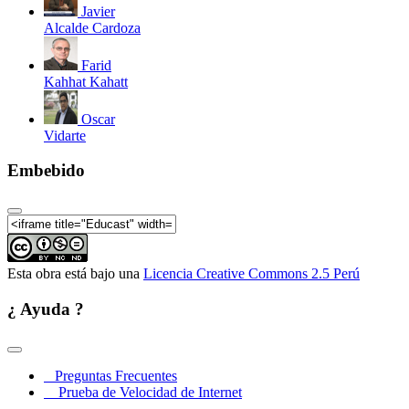
Javier
Alcalde Cardoza
Celebración de los 50 años del CI
Farid
Kahhat Kahatt
Oscar
Vidarte
Celebración de los 50 años del CI
Embebido
Celebración de los 50 años del 
Esta obra está bajo una
Licencia Creative Commons 2.5 Perú
¿ Ayuda ?
Preguntas Frecuentes
Celebración de los 50 años del CI
Prueba de Velocidad de Internet