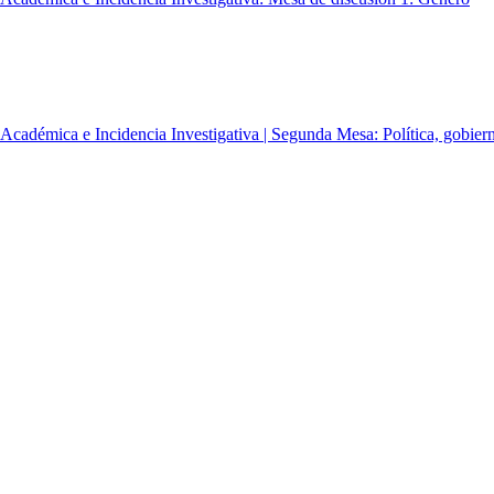
adémica e Incidencia Investigativa | Segunda Mesa: Política, gobierno
cadémica e Incidencia Investigativa | Tercera Mesa: Procesos y actore
SEPA | Primera Mesa Magistral: La construcción de la política social un