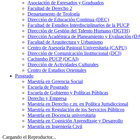
Asociación de Egresados y Graduados
Facultad de Derecho 2
Departamento de Teología
Dirección de Educación Continua (DEC)
Facultad de Estudios Interdisciplinarios de la PUCP
Dirección de Gestión del Talento Humano (DGTH)
Dirección Académica de Planeamiento y Evaluación (D
Facultad de Arquitectura y Urbanismo
Centro de Asesoría Pastoral Universitaria (CAPU)
Dirección de Comunicación Institucional (DCI)
Cachimbo PUCP (OCAI)
Dirección de Actividades Culturales
Centro de Estudios Orientales
Posgrado
Maestría en Gerencia Social
Escuela de Posgrado
Escuela de Gobierno y Políticas Públicas
Derecho y Empresa
Maestría en Derecho c.m. en Política Jurisdiccional
Maestría en Regulación de los Servicios Públicos
Maestría en Docencia universitaria
Maestría en Cognición Aprendizaje y Desarrollo
Maestría en Ingeniería Civil
Cargando el Reproductor...