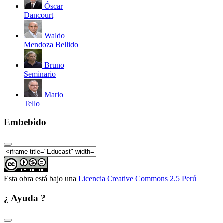
Óscar
Dancourt
Celebración de los 50 años del CI
Waldo
Mendoza Bellido
Bruno
Seminario
Celebración de los 50 años del CI
Mario
Tello
Embebido
Celebración de los 50 años del 
Esta obra está bajo una
Licencia Creative Commons 2.5 Perú
¿ Ayuda ?
Celebración de los 50 años del CI