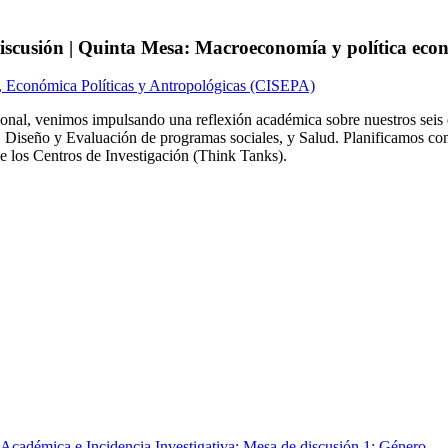
iscusión | Quinta Mesa: Macroeconomía y política eco
s, Económica Políticas y Antropológicas (CISEPA)
cional, venimos impulsando una reflexión académica sobre nuestros sei
Diseño y Evaluación de programas sociales, y Salud. Planificamos con
e los Centros de Investigación (Think Tanks).
cadémica e Incidencia Investigativa: Mesa de discusión 1: Género