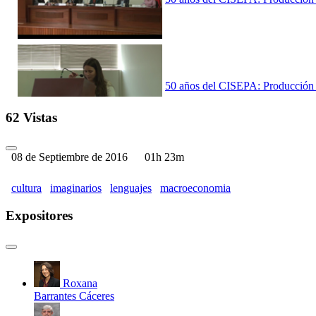
50 años del CISEPA: Producción Ac
62 Vistas
08 de Septiembre de 2016
01h 23m
50 años del CISEPA: Producción A
cultura
imaginarios
lenguajes
macroeconomia
Expositores
Celebración de los 50 años del CI
Roxana
Barrantes Cáceres