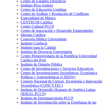
Centro de Estudios Filosóficos
Instituto Riva-Agüero
Centro de Educación Contínua
Centro de Análisis y Resolución de Conflictos
Especialidad de Música
CENTRUM Católica
Centro Cultural PUCP
Centro de Innovación y Desarrollo Emprendedor
Idiomas Católica
Conexión Bíblica Universitaria
Instituto Confucio
Instituto para la Calidad
Instituto de Docencia Universitaria
Centro Preuniversitario de la Pontificia Universidad
Católica del Perú
Instituto de Opinión Pública
Centro de Investigaciones y Servicios Educativos
Centro de Investigaciones Sociológicas, Económica
Políticas y Antropológicas (CISEPA)
Consejo Nacional de Ciencia, Tecnología e Innovación
Tecnológica (CONCYTEC)
Instituto de Desarrollo Humano de América Latina
(IDHAL-PUCP)
Instituto de Etnomusicología PUCP
Instituto de Investigación sobre la Enseñanza de las