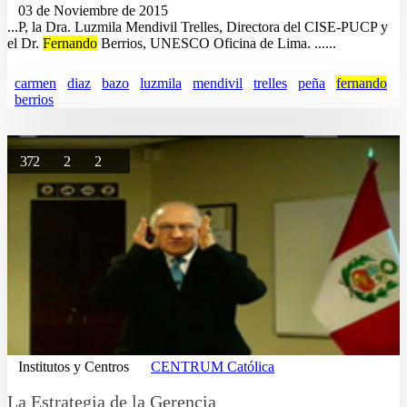
03 de Noviembre de 2015
...P, la Dra. Luzmila Mendivil Trelles, Directora del CISE-PUCP y
el Dr.
Fernando
Berrios, UNESCO Oficina de Lima. ......
carmen
diaz
bazo
luzmila
mendivil
trelles
peña
fernando
berrios
372
2
2
Institutos y Centros
CENTRUM Católica
La Estrategia de la Gerencia