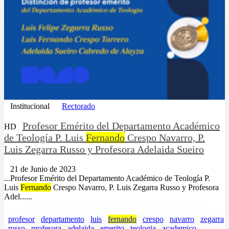
Institucional
Rectorado
Profesor Emérito del Departamento Académico
HD
de Teología P. Luis
Fernando
Crespo Navarro, P.
Luis Zegarra Russo y Profesora Adelaida Sueiro
21 de Junio de 2023
...Profesor Emérito del Departamento Académico de Teología P.
Luis
Fernando
Crespo Navarro, P. Luis Zegarra Russo y Profesora
Adel......
profesor
departamento
luis
fernando
crespo
navarro
zegarra
russo
profesora
adelaida
emerito
teologia
academico