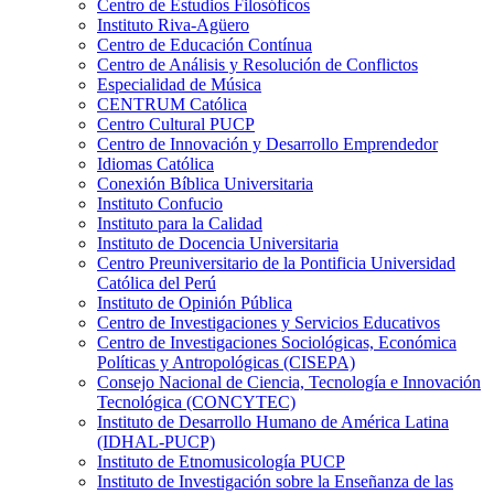
Centro de Estudios Filosóficos
Instituto Riva-Agüero
Centro de Educación Contínua
Centro de Análisis y Resolución de Conflictos
Especialidad de Música
CENTRUM Católica
Centro Cultural PUCP
Centro de Innovación y Desarrollo Emprendedor
Idiomas Católica
Conexión Bíblica Universitaria
Instituto Confucio
Instituto para la Calidad
Instituto de Docencia Universitaria
Centro Preuniversitario de la Pontificia Universidad
Católica del Perú
Instituto de Opinión Pública
Centro de Investigaciones y Servicios Educativos
Centro de Investigaciones Sociológicas, Económica
Políticas y Antropológicas (CISEPA)
Consejo Nacional de Ciencia, Tecnología e Innovación
Tecnológica (CONCYTEC)
Instituto de Desarrollo Humano de América Latina
(IDHAL-PUCP)
Instituto de Etnomusicología PUCP
Instituto de Investigación sobre la Enseñanza de las