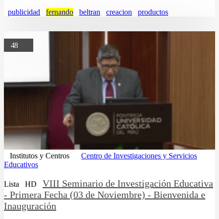
publicidad
fernando
beltran
creacion
productos
48
Institutos y Centros
Centro de Investigaciones y Servicios
Educativos
VIII Seminario de Investigación Educativa
Lista
HD
- Primera Fecha (03 de Noviembre) - Bienvenida e
Inauguración