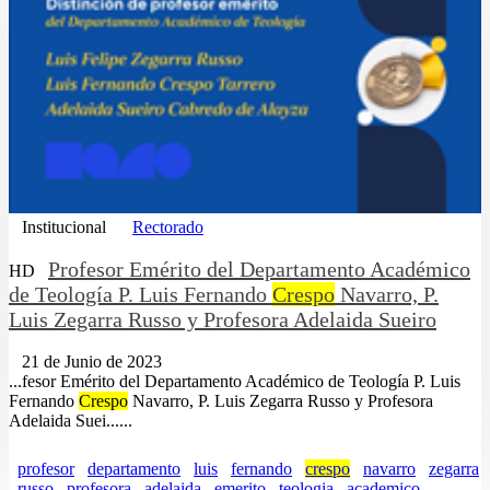
Institucional
Rectorado
Profesor Emérito del Departamento Académico
HD
de Teología P. Luis Fernando
Crespo
Navarro, P.
Luis Zegarra Russo y Profesora Adelaida Sueiro
21 de Junio de 2023
...fesor Emérito del Departamento Académico de Teología P. Luis
Fernando
Crespo
Navarro, P. Luis Zegarra Russo y Profesora
Adelaida Suei......
profesor
departamento
luis
fernando
crespo
navarro
zegarra
russo
profesora
adelaida
emerito
teologia
academico