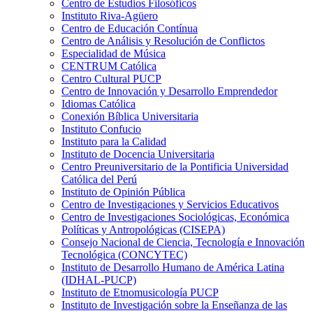
Centro de Estudios Filosóficos
Instituto Riva-Agüero
Centro de Educación Contínua
Centro de Análisis y Resolución de Conflictos
Especialidad de Música
CENTRUM Católica
Centro Cultural PUCP
Centro de Innovación y Desarrollo Emprendedor
Idiomas Católica
Conexión Bíblica Universitaria
Instituto Confucio
Instituto para la Calidad
Instituto de Docencia Universitaria
Centro Preuniversitario de la Pontificia Universidad
Católica del Perú
Instituto de Opinión Pública
Centro de Investigaciones y Servicios Educativos
Centro de Investigaciones Sociológicas, Económica
Políticas y Antropológicas (CISEPA)
Consejo Nacional de Ciencia, Tecnología e Innovación
Tecnológica (CONCYTEC)
Instituto de Desarrollo Humano de América Latina
(IDHAL-PUCP)
Instituto de Etnomusicología PUCP
Instituto de Investigación sobre la Enseñanza de las