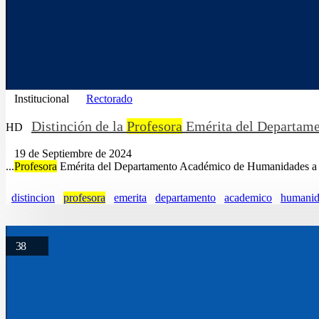
Institucional
Rectorado
Distinción de la
Profesora
Emérita del Departame
HD
19 de Septiembre de 2024
...
Profesora
Emérita del Departamento Académico de Humanidades a l.
distincion
profesora
emerita
departamento
academico
humanid
38