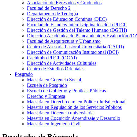
Asociación de Egresados y Graduados
Facultad de Derecho 2
Departamento de Teología
Dirección de Educación Continua (DEC)
Facultad de Estudios Interdisciplinarios de la PUCP
Dirección de Gestión del Talento Humano (DGTH)
Dirección Académica de Planeamiento y Evaluación (D
Facultad de Arquitectura y Urbanismo
Centro de Asesoría Pastoral Universitaria (CAPU)
Dirección de Comunicación Institucional (DCI)
Cachimbo PUCP (OCAI)
Dirección de Actividades Culturales
Centro de Estudios Orientales
Posgrado
Maestría en Gerencia Social
Escuela de Posgrado
Escuela de Gobierno y Políticas Públicas
Derecho y Empresa
Maestría en Derecho c.m. en Política Jurisdiccional
Maestría en Regulación de los Servicios Públicos
Maestría en Docencia universitaria
Maestría en Cognición Aprendizaje y Desarrollo
Maestría en Ingeniería Civil
Resultados de Búsqueda