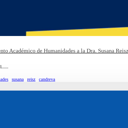
nto Académico de Humanidades a la Dra. Susana Reis
.....
ades
susana
reisz
candreva