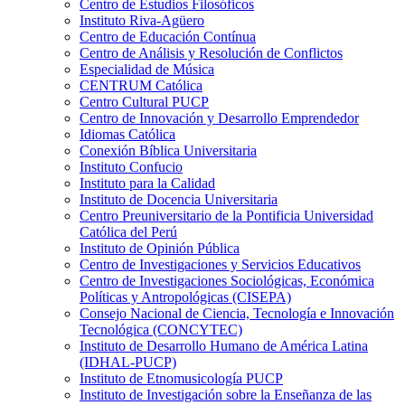
Centro de Estudios Filosóficos
Instituto Riva-Agüero
Centro de Educación Contínua
Centro de Análisis y Resolución de Conflictos
Especialidad de Música
CENTRUM Católica
Centro Cultural PUCP
Centro de Innovación y Desarrollo Emprendedor
Idiomas Católica
Conexión Bíblica Universitaria
Instituto Confucio
Instituto para la Calidad
Instituto de Docencia Universitaria
Centro Preuniversitario de la Pontificia Universidad
Católica del Perú
Instituto de Opinión Pública
Centro de Investigaciones y Servicios Educativos
Centro de Investigaciones Sociológicas, Económica
Políticas y Antropológicas (CISEPA)
Consejo Nacional de Ciencia, Tecnología e Innovación
Tecnológica (CONCYTEC)
Instituto de Desarrollo Humano de América Latina
(IDHAL-PUCP)
Instituto de Etnomusicología PUCP
Instituto de Investigación sobre la Enseñanza de las