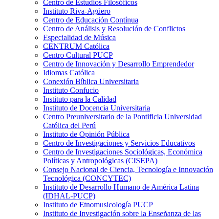
Centro de Estudios Filosóficos
Instituto Riva-Agüero
Centro de Educación Contínua
Centro de Análisis y Resolución de Conflictos
Especialidad de Música
CENTRUM Católica
Centro Cultural PUCP
Centro de Innovación y Desarrollo Emprendedor
Idiomas Católica
Conexión Bíblica Universitaria
Instituto Confucio
Instituto para la Calidad
Instituto de Docencia Universitaria
Centro Preuniversitario de la Pontificia Universidad
Católica del Perú
Instituto de Opinión Pública
Centro de Investigaciones y Servicios Educativos
Centro de Investigaciones Sociológicas, Económica
Políticas y Antropológicas (CISEPA)
Consejo Nacional de Ciencia, Tecnología e Innovación
Tecnológica (CONCYTEC)
Instituto de Desarrollo Humano de América Latina
(IDHAL-PUCP)
Instituto de Etnomusicología PUCP
Instituto de Investigación sobre la Enseñanza de las