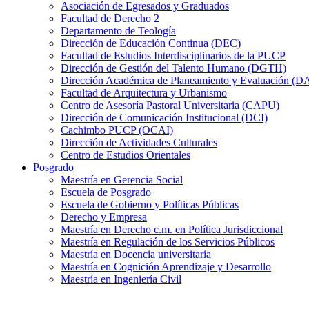
Asociación de Egresados y Graduados
Facultad de Derecho 2
Departamento de Teología
Dirección de Educación Continua (DEC)
Facultad de Estudios Interdisciplinarios de la PUCP
Dirección de Gestión del Talento Humano (DGTH)
Dirección Académica de Planeamiento y Evaluación (D
Facultad de Arquitectura y Urbanismo
Centro de Asesoría Pastoral Universitaria (CAPU)
Dirección de Comunicación Institucional (DCI)
Cachimbo PUCP (OCAI)
Dirección de Actividades Culturales
Centro de Estudios Orientales
Posgrado
Maestría en Gerencia Social
Escuela de Posgrado
Escuela de Gobierno y Políticas Públicas
Derecho y Empresa
Maestría en Derecho c.m. en Política Jurisdiccional
Maestría en Regulación de los Servicios Públicos
Maestría en Docencia universitaria
Maestría en Cognición Aprendizaje y Desarrollo
Maestría en Ingeniería Civil