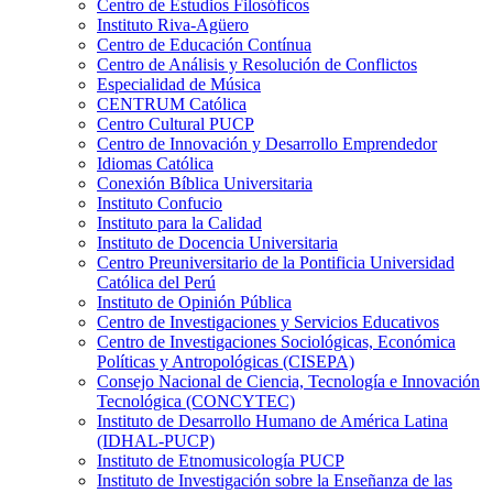
Centro de Estudios Filosóficos
Instituto Riva-Agüero
Centro de Educación Contínua
Centro de Análisis y Resolución de Conflictos
Especialidad de Música
CENTRUM Católica
Centro Cultural PUCP
Centro de Innovación y Desarrollo Emprendedor
Idiomas Católica
Conexión Bíblica Universitaria
Instituto Confucio
Instituto para la Calidad
Instituto de Docencia Universitaria
Centro Preuniversitario de la Pontificia Universidad
Católica del Perú
Instituto de Opinión Pública
Centro de Investigaciones y Servicios Educativos
Centro de Investigaciones Sociológicas, Económica
Políticas y Antropológicas (CISEPA)
Consejo Nacional de Ciencia, Tecnología e Innovación
Tecnológica (CONCYTEC)
Instituto de Desarrollo Humano de América Latina
(IDHAL-PUCP)
Instituto de Etnomusicología PUCP
Instituto de Investigación sobre la Enseñanza de las