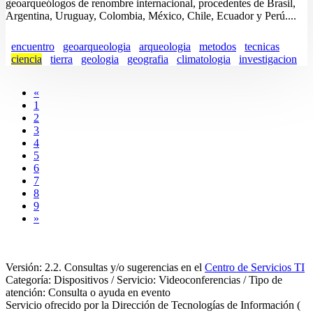
geoarqueólogos de renombre internacional, procedentes de Brasil,
Argentina, Uruguay, Colombia, México, Chile, Ecuador y Perú....
encuentro
geoarqueologia
arqueologia
metodos
tecnicas
ciencia
tierra
geologia
geografia
climatologia
investigacion
«
1
2
3
4
5
6
7
8
9
»
Versión: 2.2. Consultas y/o sugerencias en el
Centro de Servicios TI
Categoría: Dispositivos / Servicio: Videoconferencias / Tipo de
atención: Consulta o ayuda en evento
Servicio ofrecido por la Dirección de Tecnologías de Información (