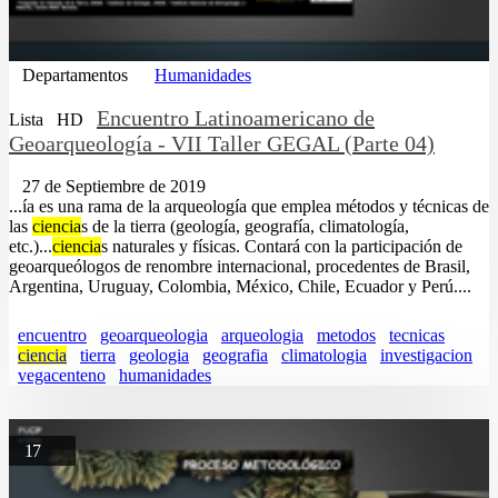
Departamentos
Humanidades
Encuentro Latinoamericano de
Lista
HD
Geoarqueología - VII Taller GEGAL (Parte 04)
27 de Septiembre de 2019
...ía es una rama de la arqueología que emplea métodos y técnicas de
las
ciencia
s de la tierra (geología, geografía, climatología,
etc.)...
ciencia
s naturales y físicas. Contará con la participación de
geoarqueólogos de renombre internacional, procedentes de Brasil,
Argentina, Uruguay, Colombia, México, Chile, Ecuador y Perú....
encuentro
geoarqueologia
arqueologia
metodos
tecnicas
ciencia
tierra
geologia
geografia
climatologia
investigacion
vegacenteno
humanidades
17