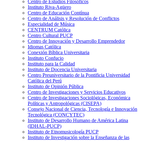
Centro de Estudios Filosóficos
Instituto Riva-Agüero
Centro de Educación Contínua
Centro de Análisis y Resolución de Conflictos
Especialidad de Música
CENTRUM Católica
Centro Cultural PUCP
Centro de Innovación y Desarrollo Emprendedor
Idiomas Católica
Conexión Bíblica Universitaria
Instituto Confucio
Instituto para la Calidad
Instituto de Docencia Universitaria
Centro Preuniversitario de la Pontificia Universidad
Católica del Perú
Instituto de Opinión Pública
Centro de Investigaciones y Servicios Educativos
Centro de Investigaciones Sociológicas, Económica
Políticas y Antropológicas (CISEPA)
Consejo Nacional de Ciencia, Tecnología e Innovación
Tecnológica (CONCYTEC)
Instituto de Desarrollo Humano de América Latina
(IDHAL-PUCP)
Instituto de Etnomusicología PUCP
Instituto de Investigación sobre la Enseñanza de las