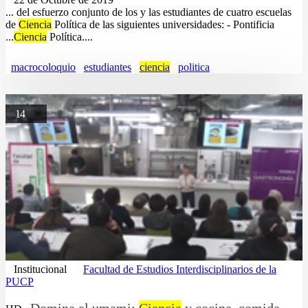
... del esfuerzo conjunto de los y las estudiantes de cuatro escuelas
de
Ciencia
Política de las siguientes universidades: - Pontificia
...
Ciencia
Política....
macrocoloquio
estudiantes
ciencia
politica
14
Institucional
Facultad de Estudios Interdisciplinarios de la
PUCP
Domina el umami:
Ciencia
y cocina, comida