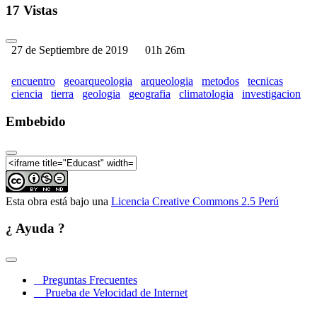
Taller GEGAL (Parte 05)
17 Vistas
27 de Septiembre de 2019
01h 26m
encuentro
geoarqueologia
arqueologia
metodos
tecnicas
ciencia
tierra
geologia
geografia
climatologia
investigacion
Embebido
Esta obra está bajo una
Licencia Creative Commons 2.5 Perú
¿ Ayuda ?
Preguntas Frecuentes
Prueba de Velocidad de Internet