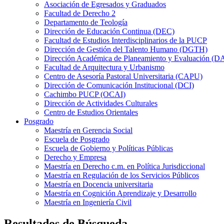
Asociación de Egresados y Graduados
Facultad de Derecho 2
Departamento de Teología
Dirección de Educación Continua (DEC)
Facultad de Estudios Interdisciplinarios de la PUCP
Dirección de Gestión del Talento Humano (DGTH)
Dirección Académica de Planeamiento y Evaluación (D
Facultad de Arquitectura y Urbanismo
Centro de Asesoría Pastoral Universitaria (CAPU)
Dirección de Comunicación Institucional (DCI)
Cachimbo PUCP (OCAI)
Dirección de Actividades Culturales
Centro de Estudios Orientales
Posgrado
Maestría en Gerencia Social
Escuela de Posgrado
Escuela de Gobierno y Políticas Públicas
Derecho y Empresa
Maestría en Derecho c.m. en Política Jurisdiccional
Maestría en Regulación de los Servicios Públicos
Maestría en Docencia universitaria
Maestría en Cognición Aprendizaje y Desarrollo
Maestría en Ingeniería Civil
Resultados de Búsqueda