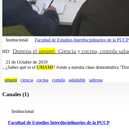
Institucional
Facultad de Estudios Interdisciplinarios de la PUCP
Domina el
umami
: Ciencia y cocina, comida salu
HD
21 de Octubre de 2019
...¿Sabes qué es el
UMAMI
? Asiste a nuestra clase demostrativa "Dom
umami
ciencia
cocina
comida
saludable
sabrosa
Canales (1)
Institucional
Facultad de Estudios Interdisciplinarios de la PUCP