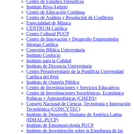
Centro de Estudios Filosóficos
Instituto Riva-Agüero
Centro de Educación Contínua
Centro de Análisis y Resolución de Conflictos
Especialidad de Música
CENTRUM Católica
Centro Cultural PUCP
Centro de Innovación y Desarrollo Emprendedor
Idiomas Católica
Conexión Bíblica Universitaria
Instituto Confucio
Instituto para la Calidad
Instituto de Docencia Universitaria
Centro Preuniversitario de la Pontificia Universidad
Católica del Perú
Instituto de Opinión Pública
Centro de Investigaciones y Servicios Educativos
Centro de Investigaciones Sociológicas, Económica
Políticas y Antropológicas (CISEPA)
Consejo Nacional de Ciencia, Tecnología e Innovación
Tecnológica (CONCYTEC)
Instituto de Desarrollo Humano de América Latina
(IDHAL-PUCP)
Instituto de Etnomusicología PUCP
Instituto de Investigación sobre la Enseñanza de las