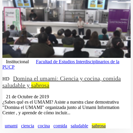
Institucional
Facultad de Estudios Interdisciplinarios de la
PUCP
Domina el umami: Ciencia y cocina, comida
HD
saludable y
sabrosa
21 de Octubre de 2019
¿Sabes qué es el UMAMI? Asiste a nuestra clase demostrativa
"Domina el UMAMI" organizada junto al Umami Information
Center , y aprende de cómo incluir...
umami
ciencia
cocina
comida
saludable
sabrosa