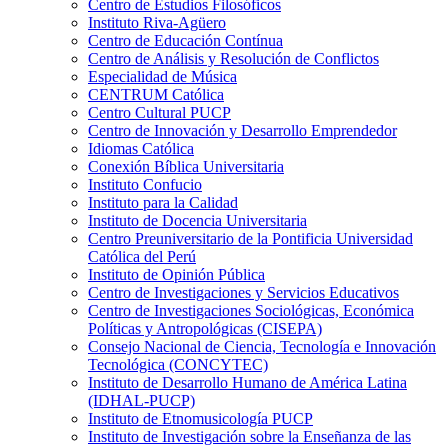
Centro de Estudios Filosóficos
Instituto Riva-Agüero
Centro de Educación Contínua
Centro de Análisis y Resolución de Conflictos
Especialidad de Música
CENTRUM Católica
Centro Cultural PUCP
Centro de Innovación y Desarrollo Emprendedor
Idiomas Católica
Conexión Bíblica Universitaria
Instituto Confucio
Instituto para la Calidad
Instituto de Docencia Universitaria
Centro Preuniversitario de la Pontificia Universidad
Católica del Perú
Instituto de Opinión Pública
Centro de Investigaciones y Servicios Educativos
Centro de Investigaciones Sociológicas, Económica
Políticas y Antropológicas (CISEPA)
Consejo Nacional de Ciencia, Tecnología e Innovación
Tecnológica (CONCYTEC)
Instituto de Desarrollo Humano de América Latina
(IDHAL-PUCP)
Instituto de Etnomusicología PUCP
Instituto de Investigación sobre la Enseñanza de las