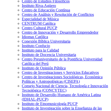
Centro de Estudios Filosóficos
Instituto Riva-Agüero
Centro de Educación Contínua
Centro de Análisis y Resolución de Conflictos
Especialidad de Música
CENTRUM Católica
Centro Cultural PUCP
Centro de Innovación y Desarrollo Emprendedor
Idiomas Católica
Conexión Bíblica Universitaria
Instituto Confucio
Instituto para la Calidad
Instituto de Docencia Universitaria
Centro Preuniversitario de la Pontificia Universidad
Católica del Perú
Instituto de Opinión Pública
Centro de Investigaciones y Servicios Educativos
Centro de Investigaciones Sociológicas, Económica
Políticas y Antropológicas (CISEPA)
Consejo Nacional de Ciencia, Tecnología e Innovación
Tecnológica (CONCYTEC)
Instituto de Desarrollo Humano de América Latina
(IDHAL-PUCP)
Instituto de Etnomusicología PUCP
Instituto de Investigación sobre la Enseñanza de las