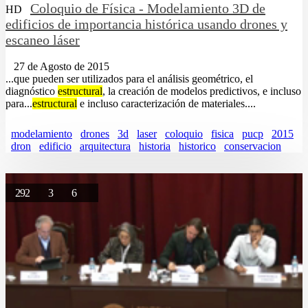
Coloquio de Física - Modelamiento 3D de
HD
edificios de importancia histórica usando drones y
escaneo láser
27 de Agosto de 2015
...que pueden ser utilizados para el análisis geométrico, el
diagnóstico
estructural
, la creación de modelos predictivos, e incluso
para...
estructural
e incluso caracterización de materiales....
modelamiento
drones
3d
laser
coloquio
fisica
pucp
2015
dron
edificio
arquitectura
historia
historico
conservacion
292
3
6