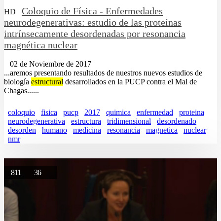
Coloquio de Física - Enfermedades
HD
neurodegenerativas: estudio de las proteínas
intrínsecamente desordenadas por resonancia
magnética nuclear
02 de Noviembre de 2017
...aremos presentando resultados de nuestros nuevos estudios de
biología
estructural
desarrollados en la PUCP contra el Mal de
Chagas......
coloquio
fisica
pucp
2017
quimica
enfermedad
proteina
neurodegenerativa
estructura
tridimensional
desordenado
desorden
humano
medicina
resonancia
magnetica
nuclear
nmr
811
36