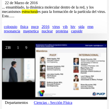
22 de Marzo de 2016
... ensamblado, la dinámica molecular dentro de la red, y los
mecanismos
estructural
es para la formación de la partícula del virus.
Esta......
coloquio
fisica
pucp
2016
virus
vih
hiv
sida
rmn
resonancia
magnetica
nuclear
proteina
capside
238
1
9
Departamentos
Ciencias - Sección Física