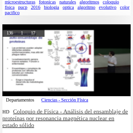
microestructuras
fotonicas
naturales
algoritmos
coloquio
fisica
pucp
2016
biologia
optica
algoritmo
evolutivo
color
pacifico
136
1
17
Departamentos
Ciencias - Sección Física
Coloquio de Física - Análisis del ensamblaje de
HD
proteínas por resonancia magnética nuclear en
estado sólido