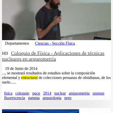
Departamentos
Ciencias - Sección Física
Coloquio de Física - Aplicaciones de técnicas
HD
nucleares en arqueometría
19 de Junio de 2014
..., se mostrará resultados de estudios sobre la composición
elemental y
estructural
de colecciones peruanas de obsidianas, de los
suelo......
fisica
coloquio
pucp
2014
nuclear
arqueometria
unmsm
fluorescencia
gamma
arqueologia
peru