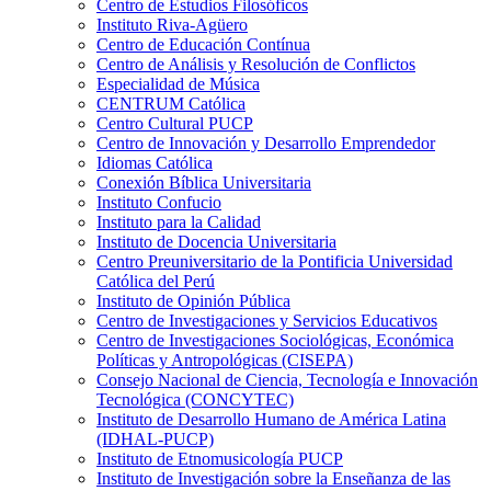
Centro de Estudios Filosóficos
Instituto Riva-Agüero
Centro de Educación Contínua
Centro de Análisis y Resolución de Conflictos
Especialidad de Música
CENTRUM Católica
Centro Cultural PUCP
Centro de Innovación y Desarrollo Emprendedor
Idiomas Católica
Conexión Bíblica Universitaria
Instituto Confucio
Instituto para la Calidad
Instituto de Docencia Universitaria
Centro Preuniversitario de la Pontificia Universidad
Católica del Perú
Instituto de Opinión Pública
Centro de Investigaciones y Servicios Educativos
Centro de Investigaciones Sociológicas, Económica
Políticas y Antropológicas (CISEPA)
Consejo Nacional de Ciencia, Tecnología e Innovación
Tecnológica (CONCYTEC)
Instituto de Desarrollo Humano de América Latina
(IDHAL-PUCP)
Instituto de Etnomusicología PUCP
Instituto de Investigación sobre la Enseñanza de las