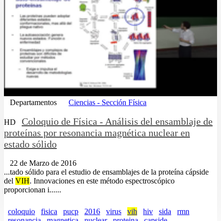
Departamentos
Ciencias - Sección Física
Coloquio de Física - Análisis del ensamblaje de
HD
proteínas por resonancia magnética nuclear en
estado sólido
22 de Marzo de 2016
...tado sólido para el estudio de ensamblajes de la proteína cápside
del
VIH
. Innovaciones en este método espectroscópico
proporcionan i......
coloquio
fisica
pucp
2016
virus
vih
hiv
sida
rmn
resonancia
magnetica
nuclear
proteina
capside