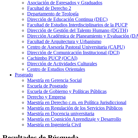
Asociación de Egresados y Graduados
Facultad de Derecho 2
Departamento de Teología
Dirección de Educación Continua (DEC)
Facultad de Estudios Interdisciplinarios de la PUCP
Dirección de Gestión del Talento Humano (DGTH)
Dirección Académica de Planeamiento y Evaluación (D
Facultad de Arquitectura y Urbanismo
Centro de Asesoría Pastoral Universitaria (CAPU)
Dirección de Comunicación Institucional (DCI)
Cachimbo PUCP (OCAI)
Dirección de Actividades Culturales
Centro de Estudios Orientales
Posgrado
Maestría en Gerencia Social
Escuela de Posgrado
Escuela de Gobierno y Políticas Públicas
Derecho y Empresa
Maestría en Derecho c.m. en Política Jurisdiccional
Maestría en Regulación de los Servicios Públicos
Maestría en Docencia universitaria
Maestría en Cognición Aprendizaje y Desarrollo
Maestría en Ingeniería Civil
Resultados de Búsqueda