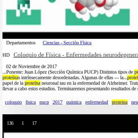
Departamentos
Ciencias - Sección Física
Coloquio de Física - Enfermedades neurodegenera
HD
02 de Noviembre de 2017
...Ponente: Juan López (Sección Química PUCP) Distintos tipos de
p
proteína
s intrínsecamente desordenadas. Algunas de ellas --- la...
prote
papel de la
proteína
neuronal tau en la enfermedad de Alzheimer. Trat
llevar a cabo estos estudios. Terminaremos presentando resultados de 
coloquio
fisica
pucp
2017
quimica
enfermedad
proteina
neu
136
1
17