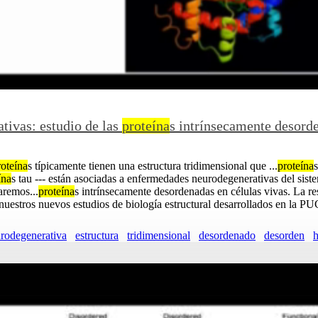
tivas: estudio de las
proteína
s intrínsecamente desord
roteína
s típicamente tienen una estructura tridimensional que ...
proteína
s
ína
s tau --- están asociadas a enfermedades neurodegenerativas del sist
aremos...
proteína
s intrínsecamente desordenadas en células vivas. La r
nuestros nuevos estudios de biología estructural desarrollados en la PU
rodegenerativa
estructura
tridimensional
desordenado
desorden