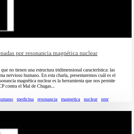
enadas por resonancia magnética nuclear
 que no tienen una estructura tridimensional característica: las
ema nervioso humano. En esta charla, presentaremos cuál es el
esonancia magnética nuclear es la herramienta que nos permite
CP contra el Mal de Chagas...
humano
medicina
resonancia
magnetica
nuclear
nmr