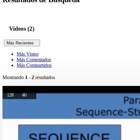
Videos (2)
Más Recientes
Más Vistos
Más Comentados
Más Compartidos
Mostrando
1 - 2
resultados
128
40