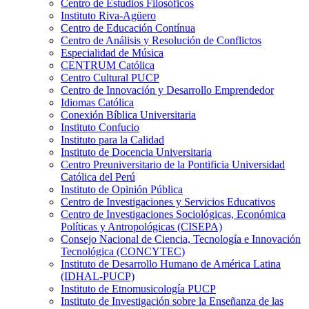
Centro de Estudios Filosóficos
Instituto Riva-Agüero
Centro de Educación Contínua
Centro de Análisis y Resolución de Conflictos
Especialidad de Música
CENTRUM Católica
Centro Cultural PUCP
Centro de Innovación y Desarrollo Emprendedor
Idiomas Católica
Conexión Bíblica Universitaria
Instituto Confucio
Instituto para la Calidad
Instituto de Docencia Universitaria
Centro Preuniversitario de la Pontificia Universidad
Católica del Perú
Instituto de Opinión Pública
Centro de Investigaciones y Servicios Educativos
Centro de Investigaciones Sociológicas, Económica
Políticas y Antropológicas (CISEPA)
Consejo Nacional de Ciencia, Tecnología e Innovación
Tecnológica (CONCYTEC)
Instituto de Desarrollo Humano de América Latina
(IDHAL-PUCP)
Instituto de Etnomusicología PUCP
Instituto de Investigación sobre la Enseñanza de las