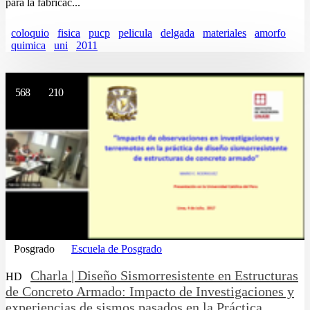
para la fabricac...
coloquio
fisica
pucp
pelicula
delgada
materiales
amorfo
quimica
uni
2011
568
210
Posgrado
Escuela de Posgrado
Charla | Diseño Sismorresistente en Estructuras
HD
de Concreto Armado: Impacto de Investigaciones y
experiencias de sismos pasados en la Práctica